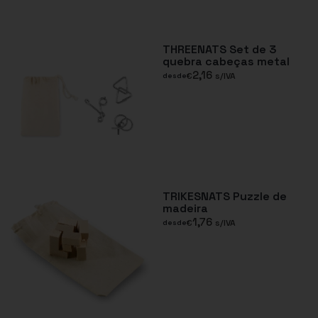
THREENATS Set de 3
quebra cabeças metal
2,16
€
s/IVA
desde
TRIKESNATS Puzzle de
madeira
1,76
€
s/IVA
desde