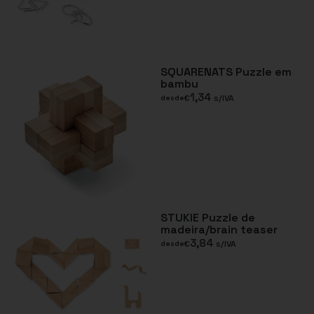
SQUARENATS Puzzle em
bambu
1,34
€
s/IVA
desde
STUKIE Puzzle de
madeira/brain teaser
3,84
€
s/IVA
desde