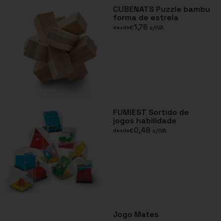
CUBENATS Puzzle bambu
forma de estrela
1,76
€
s/IVA
desde
FUMIEST Sortido de
jogos habilidade
0,48
€
s/IVA
desde
Jogo Mates