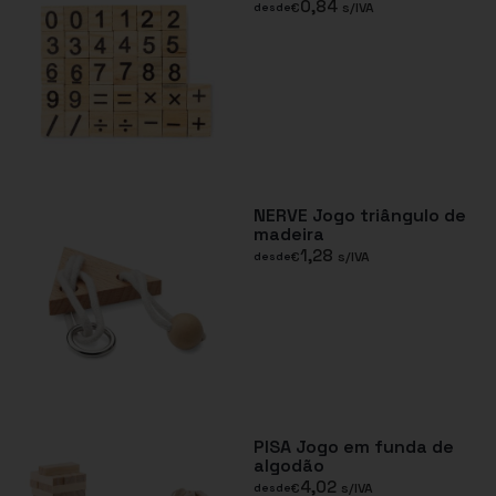
0,84
€
s/IVA
desde
NERVE Jogo triângulo de
madeira
1,28
€
s/IVA
desde
PISA Jogo em funda de
algodão
4,02
€
s/IVA
desde