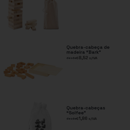
Quebra-cabeça de
madeira “Bark”
8,52
€
s/IVA
desde
Quebra-cabeças
“Solfee”
1,86
€
s/IVA
desde