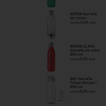
ASPEN Garrafa
de tritan
4,08
€
s/IVA
desde
ASPEN GLASS
Garrafa de vidro
650 ml
3,28
€
s/IVA
desde
BAY Garrafa
Tritan Renew™
650 ml
6,90
€
s/IVA
desde