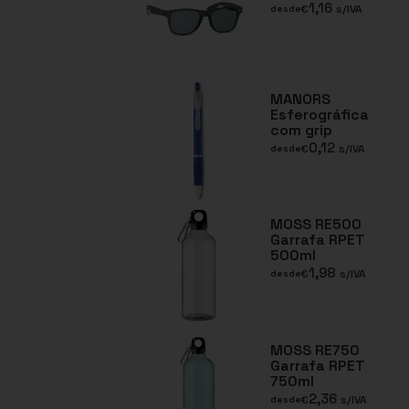
1,16
€
s/IVA
desde
MANORS
Esferográfica
com grip
0,12
€
s/IVA
desde
MOSS RE500
Garrafa RPET
500ml
1,98
€
s/IVA
desde
MOSS RE750
Garrafa RPET
750ml
2,36
€
s/IVA
desde