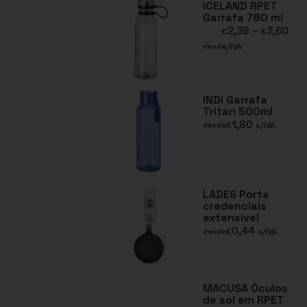
ICELAND RPET
Garrafa 780 ml
2,38
–
3,60
€
€
s/IVA
desde
INDI Garrafa
Tritan 500ml
1,80
€
s/IVA
desde
LADES Porta
credenciais
extensível
0,44
€
s/IVA
desde
MACUSA Óculos
de sol em RPET