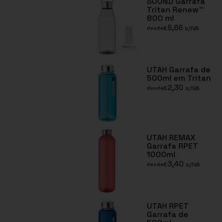
SOUND Garrafa
Tritan Renew™
800 ml
5,66
€
s/IVA
desde
UTAH Garrafa de
500ml em Tritan
2,30
€
s/IVA
desde
UTAH REMAX
Garrafa RPET
1000ml
3,40
€
s/IVA
desde
UTAH RPET
Garrafa de