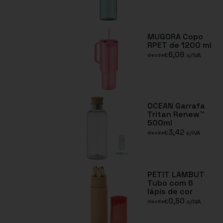
MUGORA Copo
RPET de 1200 ml
6,08
€
s/IVA
desde
OCEAN Garrafa
Tritan Renew™
500ml
3,42
€
s/IVA
desde
PETIT LAMBUT
Tubo com 6
lápis de cor
0,50
€
s/IVA
desde