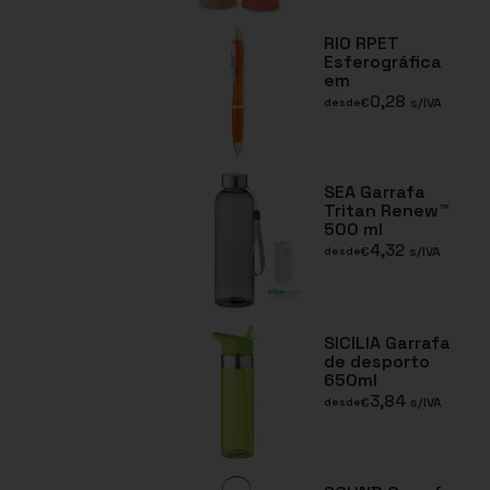
RIO RPET
Esferográfica
em
0,28
€
s/IVA
desde
SEA Garrafa
Tritan Renew™
500 ml
4,32
€
s/IVA
desde
SICILIA Garrafa
de desporto
650ml
3,84
€
s/IVA
desde