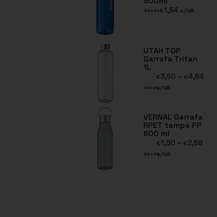
500ml
1,54
€
s/IVA
desde
UTAH TOP
Garrafa Tritan
1L
3,50
–
4,64
€
€
s/IVA
desde
VERNAL Garrafa
RPET tampa PP
600 ml
1,50
–
2,58
€
€
s/IVA
desde