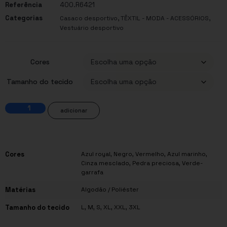
Referência
400.R6421
Categorias
,
,
Casaco desportivo
TÊXTIL - MODA - ACESSÓRIOS
Vestuário desportivo
Cores
Tamanho do tecido
adicionar
Cores
Azul royal
,
Negro
,
Vermelho
,
Azul marinho
,
Cinza mesclado
,
Pedra preciosa
,
Verde-
garrafa
Matérias
Algodão / Poliéster
Tamanho do tecido
L
,
M
,
S
,
XL
,
XXL
,
3XL