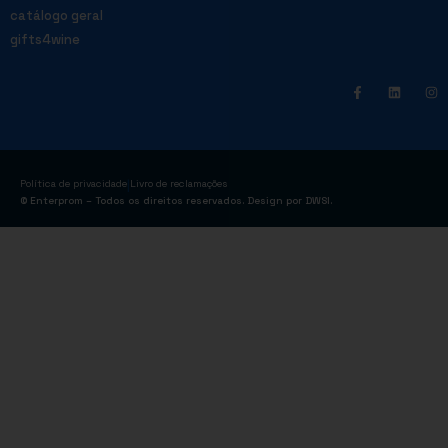
catálogo geral
gifts4wine
|
Política de privacidade
Livro de reclamações
© Enterprom – Todos os direitos reservados. Design por
DWSI
.