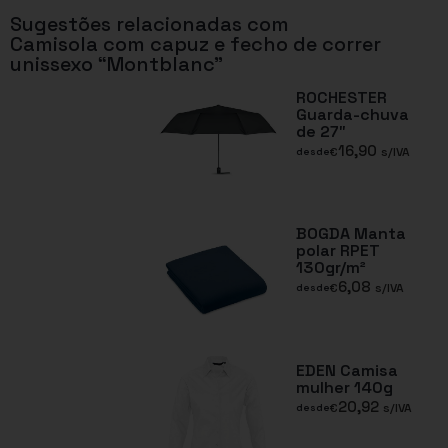
Sugestões relacionadas com
Camisola com capuz e fecho de correr
unissexo “Montblanc”
ROCHESTER
Guarda-chuva
de 27″
16,90
€
s/IVA
desde
BOGDA Manta
polar RPET
130gr/m²
6,08
€
s/IVA
desde
EDEN Camisa
mulher 140g
20,92
€
s/IVA
desde