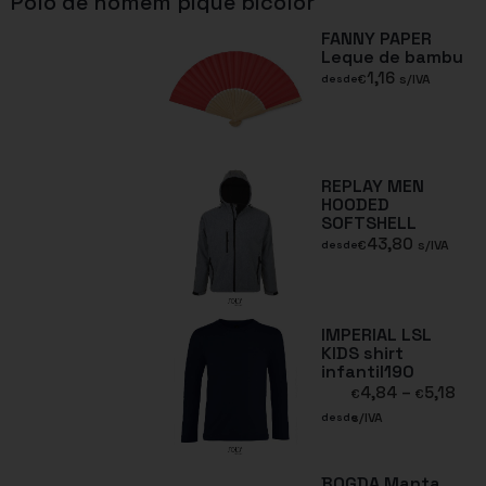
Polo de homem piqué bicolor
FANNY PAPER
Leque de bambu
1,16
€
s/IVA
desde
REPLAY MEN
HOODED
SOFTSHELL
43,80
€
s/IVA
desde
IMPERIAL LSL
KIDS shirt
infantil190
4,84
–
5,18
€
€
s/IVA
desde
BOGDA Manta