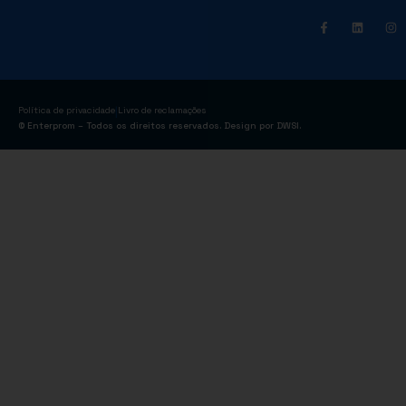
|
Política de privacidade
Livro de reclamações
© Enterprom – Todos os direitos reservados. Design por
DWSI
.