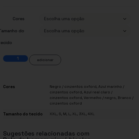
Cores
Tamanho do
tecido
adicionar
Cores
Negro / cinzentos oxford, Azul marinho /
cinzentos oxford, Azul real claro /
cinzentos oxford, Vermelho / negro, Branco /
cinzentos oxford
Tamanho do tecido
XXL, S, M, L, XL, 3XL, 4XL
Sugestões relacionadas com