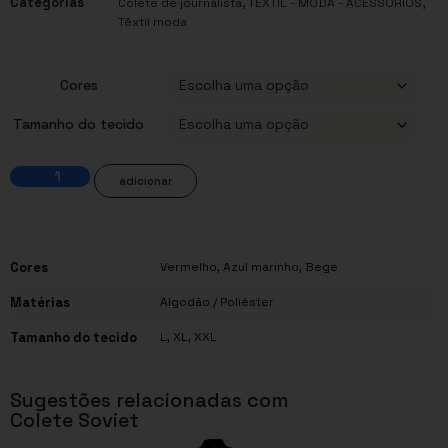
Categorias
,
,
Colete de journalista
TÊXTIL - MODA - ACESSÓRIOS
Têxtil moda
Cores
Tamanho do tecido
adicionar
Cores
Vermelho
,
Azul marinho
,
Bege
Matérias
Algodão / Poliéster
Tamanho do tecido
L
,
XL
,
XXL
Sugestões relacionadas com
Colete Soviet