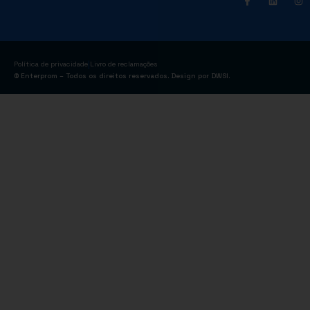
|
Política de privacidade
Livro de reclamações
© Enterprom – Todos os direitos reservados. Design por
DWSI
.