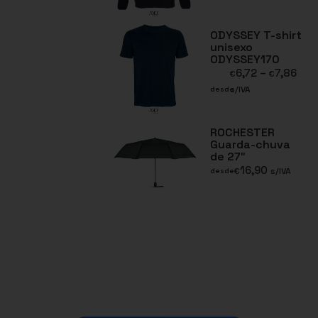
ODYSSEY T-shirt
unisexo
ODYSSEY170
6,72
–
7,86
€
€
s/IVA
desde
ROCHESTER
Guarda-chuva
de 27″
16,90
€
s/IVA
desde