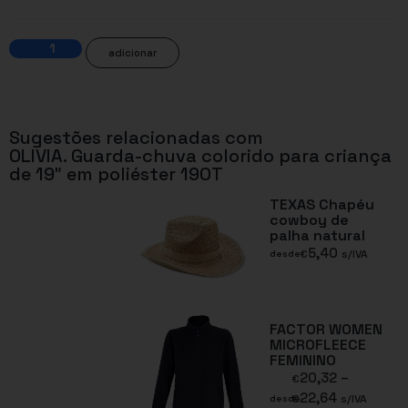
adicionar
Sugestões relacionadas com
OLIVIA. Guarda-chuva colorido para criança
de 19″ em poliéster 190T
TEXAS Chapéu
cowboy de
palha natural
5,40
€
s/IVA
desde
FACTOR WOMEN
MICROFLEECE
FEMININO
20,32
–
€
22,64
€
s/IVA
desde