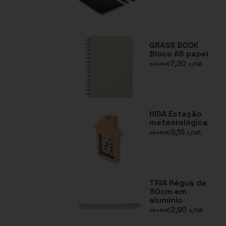
GRASS BOOK
Bloco A5 papel
7,20
€
s/IVA
desde
HISA Estação
meteorológica
9,16
€
s/IVA
desde
TRIA Régua de
30cm em
alumínio
2,90
€
s/IVA
desde