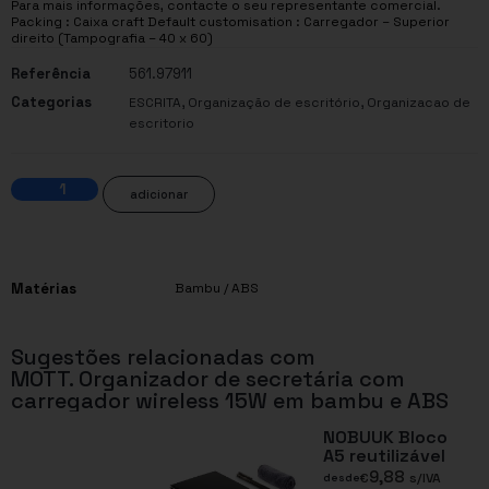
Para mais informações, contacte o seu representante comercial.
Packing : Caixa craft Default customisation : Carregador – Superior
direito (Tampografia – 40 x 60)
Referência
561.97911
Categorias
,
,
ESCRITA
Organização de escritório
Organizacao de
escritorio
adicionar
Matérias
Bambu / ABS
Sugestões relacionadas com
MOTT. Organizador de secretária com
carregador wireless 15W em bambu e ABS
NOBUUK Bloco
A5 reutilizável
9,88
€
s/IVA
desde