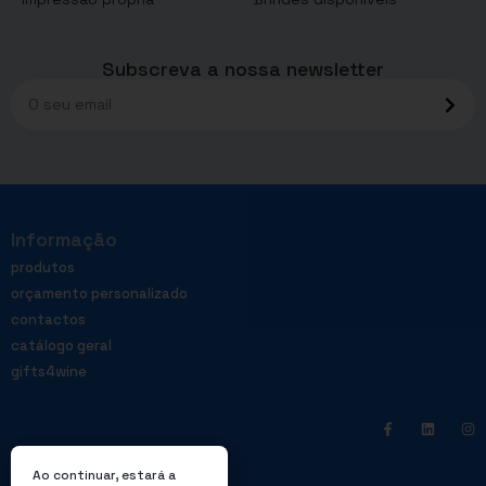
Subscreva a nossa newsletter
Informação
produtos
orçamento personalizado
contactos
catálogo geral
gifts4wine
Ao continuar, estará a