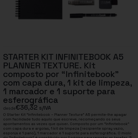
STARTER KIT INFINITEBOOK A5
PLANNER TEXTURE. Kit
composto por “Infinitebook”
com capa dura, 1 kit de limpeza,
1 marcador e 1 suporte para
esferográfica
€
36,32
s/IVA
desde
O Starter Kit “Infinitebook – Planner Texture” A5 permite-lhe apagar
com facilidade tudo aquilo que escreve, recomeçando os seus
apontamentos as vezes que quiser. Composto por um “Infinitebook”
com capa dura e argolas, 1 kit de limpeza (recipiente spray vazio,
esponja e 1 pano), 1 marcador e 1 suporte para esferográfica. O miolo
do “Infinitebook” é constituído por 1 página para registar as tarefas, 5