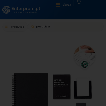
|
Menu
produtos