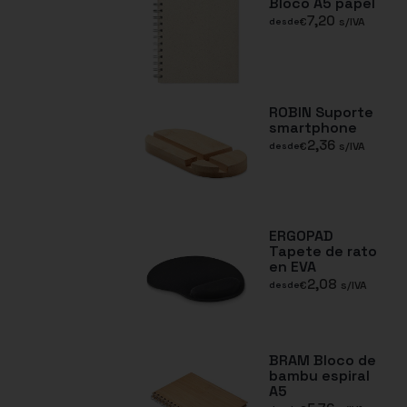
Bloco A5 papel
7,20
€
s/IVA
desde
ROBIN Suporte
smartphone
2,36
€
s/IVA
desde
ERGOPAD
Tapete de rato
en EVA
2,08
€
s/IVA
desde
BRAM Bloco de
bambu espiral
A5