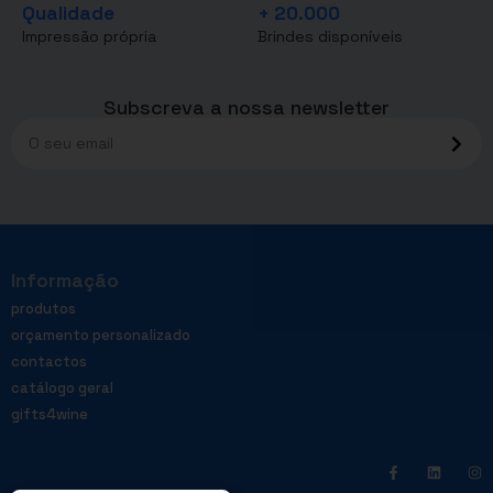
Qualidade
+ 20.000
Impressão própria
Brindes disponíveis
Subscreva a nossa newsletter
Informação
produtos
orçamento personalizado
contactos
catálogo geral
gifts4wine