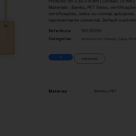
Produto: 55 x 30 x 8 mm | Cordão: 73 mm | 
Materials : Bambu, PET Selos, certificações e normas: Este produto possui uma ou mais
certificações, selos ou normas aplicáveis
representante comercial. Default customis
Referência
561.95089
Categorias
,
,
Acessórios chaves
Casa
Por
adicionar
Matérias
Bambu / PET