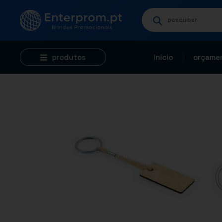
produtos
início
orçamen