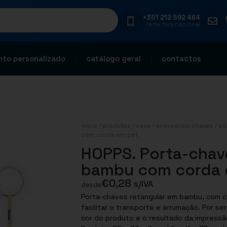
+351 212 592 464
rede fixa nacional
to personalizado
catálogo geral
contactos
início
/
produtos
/
casa
/
acessórios chaves
/
po
com corda em pet
HOPPS. Porta-chav
bambu com corda 
€
0,28
s/IVA
desde
Porta-chaves retangular em bambu, com c
facilitar o transporte e arrumação. Por s
cor do produto e o resultado da impressã