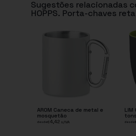
Sugestões relacionadas 
HOPPS. Porta-chaves ret
AROM Caneca de metal e
LIM
mosquetão
tons
4,42
€
s/IVA
desde
desde