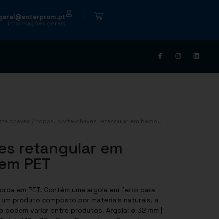
|
geral@enterprom.pt
informações gerais
rta chaves
/ hopps. porta-chaves retangular em bambu
es retangular em
em PET
orda em PET. Contém uma argola em ferro para
er um produto composto por materiais naturais, a
o podem variar entre produtos. Argola: ø 32 mm |