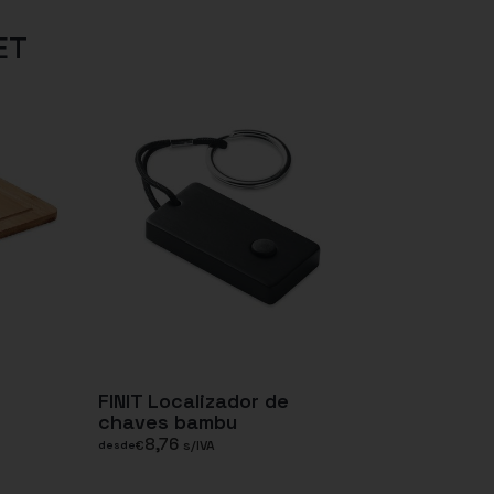
ET
FINIT Localizador de
chaves bambu
8,76
€
s/IVA
desde