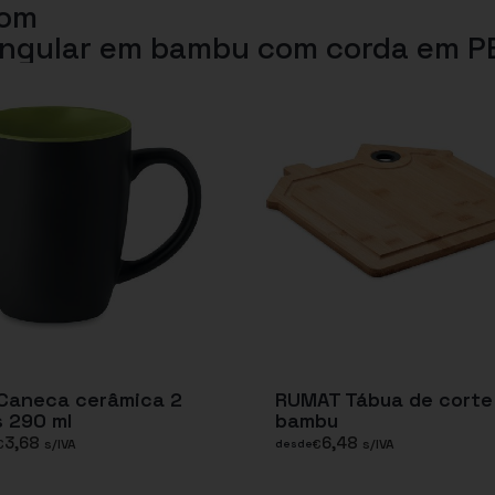
com
angular em bambu com corda em P
 Caneca cerâmica 2
RUMAT Tábua de corte
 290 ml
bambu
3,68
6,48
€
s/IVA
€
s/IVA
desde