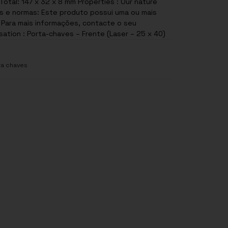
Total: 147 x 32 x 8 mm Properties : Our nature
. Para mais informações, contacte o seu
ation : Porta-chaves – Frente (Laser – 25 x 40)
ta chaves