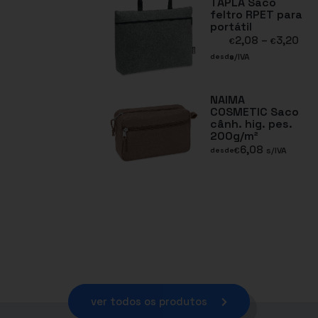
TAPLA Saco
feltro RPET para
portátil
2,08
–
3,20
€
€
s/IVA
desde
NAIMA
COSMETIC Saco
cânh. hig. pes.
200g/m²
6,08
€
s/IVA
desde
ver todos os produtos