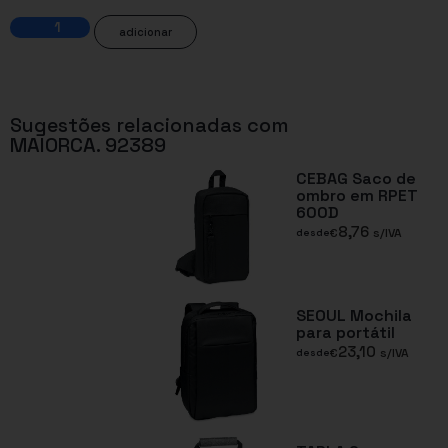
adicionar
Sugestões relacionadas com
MAIORCA. 92389
CEBAG Saco de
ombro em RPET
600D
8,76
€
s/IVA
desde
SEOUL Mochila
para portátil
23,10
€
s/IVA
desde